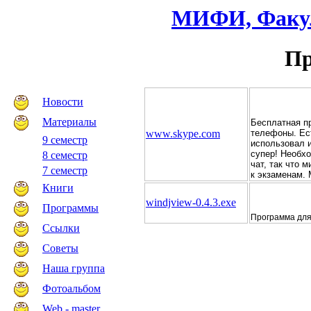
МИФИ, Факул
П
Новости
Материалы
Бесплатная п
телефоны. Ес
www.skype.com
9 семестр
использовал 
супер! Необх
8 семестр
чат, так что 
7 семестр
к экзаменам. 
Книги
windjview-0.4.3.exe
Программы
Программа для 
Ссылки
Советы
Наша группа
Фотоальбом
Web - master